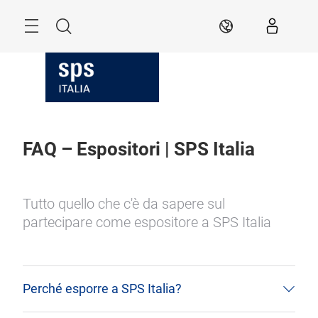
Skip
Search
IT
FAQ – Espositori | SPS Italia
Tutto quello che c'è da sapere sul
partecipare come espositore a SPS Italia
Perché esporre a SPS Italia?