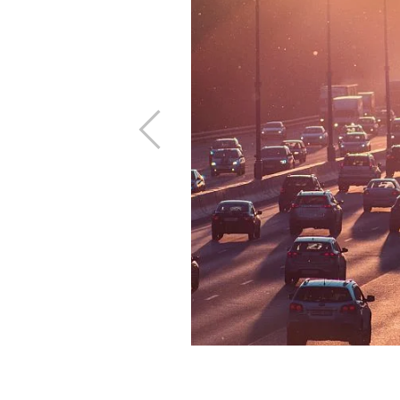
 dal comune di
tuito. La fermata
 rotonda adiacente
orsa alle ore 8:00
Previous
rsa dalla fiera alle
:35 ogni 15 minuti
uti