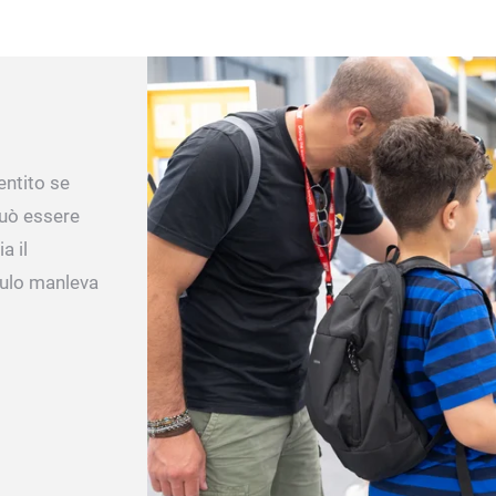
entito se
può essere
a il
dulo manleva