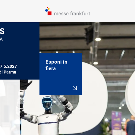
Esponi in
27.5.2027

fiera
 di Parma
Innovativa per 
Rivivi SPS
vocazione
2026
15ma edizione 
Guarda i 