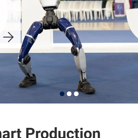
della fiera SPS 
convegni 
Italia
mart Production