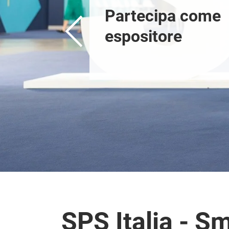
gni in fiera
Partecipa come 
espositore
SPS Italia - S