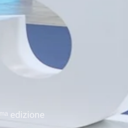
5ᵐᵃ edizione