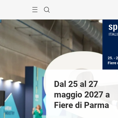
Skip
Search
25. - 
Fiere
 SPS Italia 
Dal 25 al 27 
maggio 2027 a 
Fiere di Parma
Previous
a i video dei 