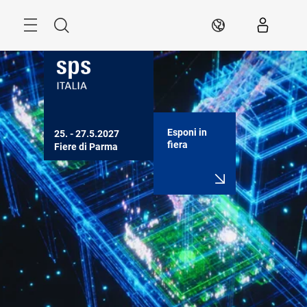
Skip
Search
IT
Esponi in
25. - 27.5.2027

fiera
Fiere di Parma