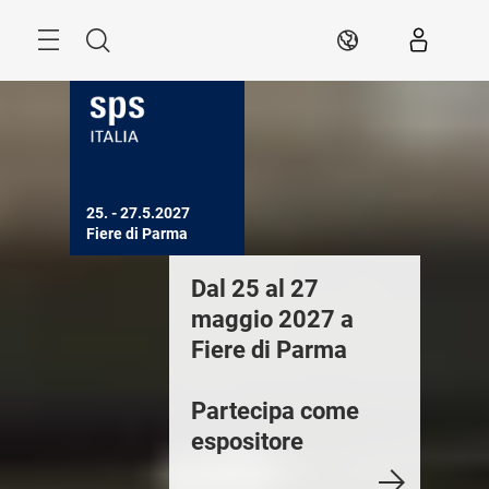
Skip
Search
IT
25. - 27.5.2027

Fiere di Parma
ivivi SPS Italia
Dal 25 al 27
Innovati
026
maggio 2027 a
vocazio
Fiere di Parma
uarda i video dei
15ma ed
onvegni in fiera
Partecipa come
della fi
espositore
Italia