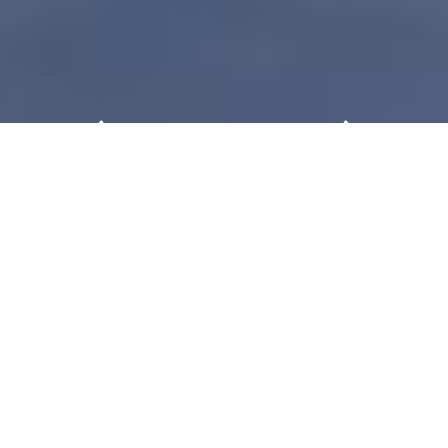
SPS Italia - Smart Production
Solutions
SPS Italia è la fiera per l'industria intelligente,
digitale e sostenibile, riconosciuta come
punto di riferimento per il comparto