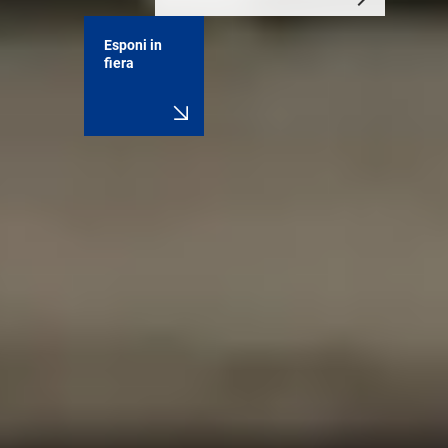
Esponi in
fiera