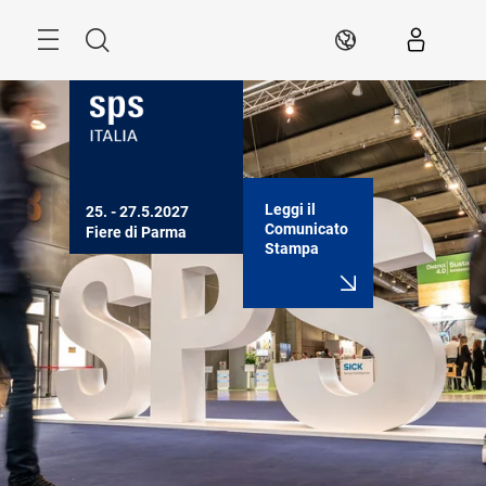
Skip
Search
IT
Leggi il
25. - 27.5.2027

Comunicato
Fiere di Parma
Stampa