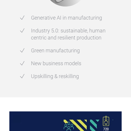
Generative AI in manufacturing
Industry 5.0: sustainable, human
centric and resilient production
Green manufacturing
New business models
Upskilling & reskilling