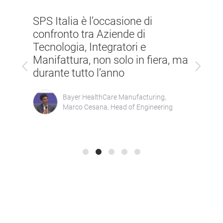
SPS Italia è un
 Italia è l’occasione di
irrinunciabile, 
fronto tra Aziende di
incontrare e pre
nologia, Integratori e
potenziali le no
ifattura, non solo in fiera, ma
Previous
Next
nostra visione 
ante tutto l’anno
del domani
Bayer HealthCare Manufacturing,
Beckhoff Aut
Marco Cesana, Head of Engineering
Luca Conti - 