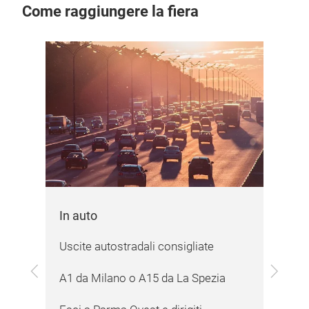
Come raggiungere la fiera
Autobus
Il bus è un servizio gestito 
comune di Parma e pertan
gratuito (€ 1,70). La fermat
situata presso la rotonda 
all’ingresso SUD.
Mappa
stradali consigliate
Previous
Next
o o A15 da La Spezia