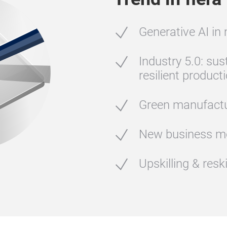
Generative AI in
Industry 5.0: su
resilient product
Green manufactu
New business m
Upskilling & reski