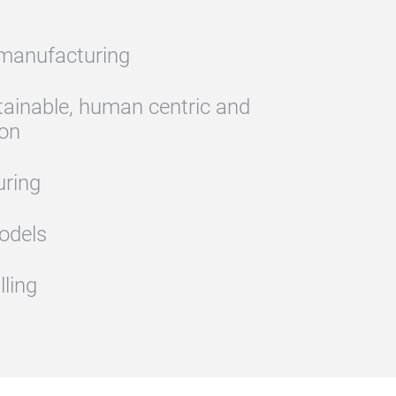
 manufacturing
stainable, human centric and
ion
ring
odels
lling