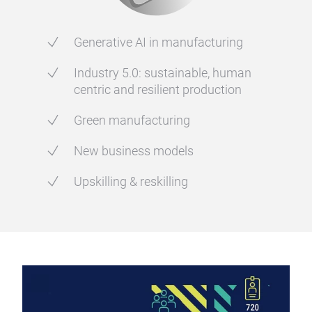
Generative AI in manufacturing
Industry 5.0: sustainable, human
centric and resilient production
Green manufacturing
New business models
Upskilling & reskilling