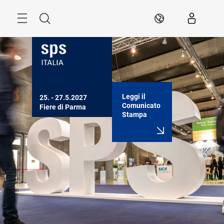
Skip
Search
IT
Leggi il
25. - 27.5.2027

Comunicato
Fiere di Parma
Stampa