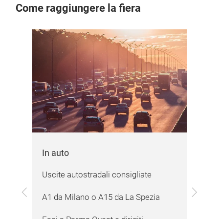
Come raggiungere la fiera
Autobus
Il bus è un se
comune di Pa
gratuito (€ 1,
situata press
all’ingresso 
Mappa
In auto
Uscite autostradali consigliate
Previous
Next
A1 da Milano o A15 da La Spezia