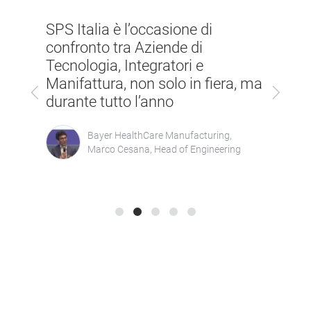
SPS I
SPS Italia è l’occasione di
tra
irrin
confronto tra Aziende di
incon
Tecnologia, Integratori e
poten
Manifattura, non solo in fiera, ma
Previous
Next
nostr
durante tutto l’anno
del 
Bayer HealthCare Manufacturing,
Marco Cesana, Head of Engineering