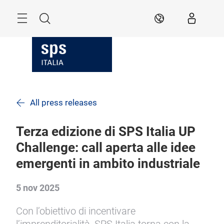
Skip
Search
IT
All press releases
Terza edizione di SPS Italia UP
Challenge: call aperta alle idee
emergenti in ambito industriale
5 nov 2025
Con l’obiettivo di incentivare